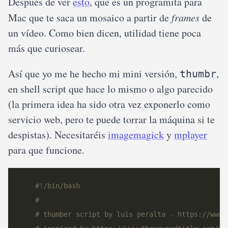
Después de ver
esto
, que es un programita para
Mac que te saca un mosaico a partir de
frames
de
un vídeo. Como bien dicen, utilidad tiene poca
más que curiosear.
Así que yo me he hecho mi mini versión,
,
thumbr
en shell script que hace lo mismo o algo parecido
(la primera idea ha sido otra vez exponerlo como
servicio web, pero te puede torrar la máquina si te
despistas). Necesitaréis
imagemagick
y
mplayer
para que funcione.
#!/bin/bash
#
# thumber script by luis peralta - https://www.