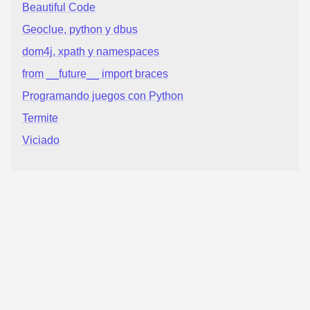
Beautiful Code
Geoclue, python y dbus
dom4j, xpath y namespaces
from __future__ import braces
Programando juegos con Python
Termite
Viciado