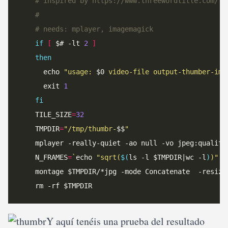
# inspired by https://www.threewordtitle.com/th
#
# needs: mplayer, imagemagick
if
[
 $# -lt 
2
]
then
      echo 
"usage: 
$0
 video-file output-thumber-ima
      exit 
1
fi
    TILE_SIZE
=
32
    TMPDIR
=
"/tmp/thumbr-
$$
"
    mplayer -really-quiet -ao null -vo jpeg:quality
    N_FRAMES
=
`
echo 
"sqrt(
$(
ls -l $TMPDIR|wc -l
)
)"
 |
    montage $TMPDIR/*jpg -mode Concatenate  -resize
Y aquí tenéis una prueba del resultado