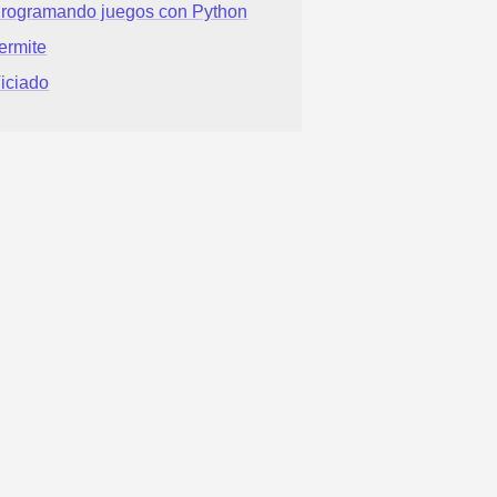
rogramando juegos con Python
ermite
iciado