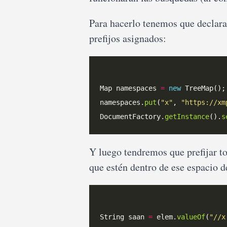
Para hacerlo tenemos que declara
prefijos asignados:
Map namespaces 
=
new
namespaces.
put
(
"x"
, 
"https://xm
DocumentFactory.
getInstance
().
s
Y luego tendremos que prefijar t
que estén dentro de ese espacio 
String saan 
=
 elem.
valueOf
(
"//x