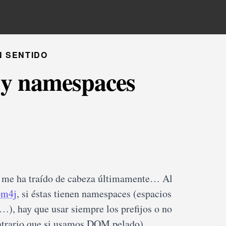
N SENTIDO
 y namespaces
 mí me ha traído de cabeza últimamente… Al
om4j
, si éstas tienen namespaces (espacios
, hay que usar siempre los prefijos o no
ntrario que si usamos DOM pelado).