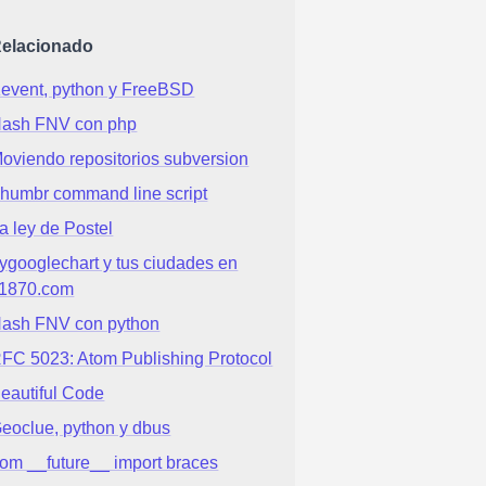
elacionado
event, python y FreeBSD
ash FNV con php
oviendo repositorios subversion
humbr command line script
a ley de Postel
ygooglechart y tus ciudades en
1870.com
ash FNV con python
FC 5023: Atom Publishing Protocol
eautiful Code
eoclue, python y dbus
rom __future__ import braces