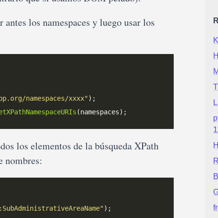
r antes los namespaces y luego usar los
R
K
H
M
T
pp.org/namespaces/xxxx"
L
etXPathNamespaceURIs
p
1
odos los elementos de la búsqueda XPath
H
de nombres:
R
B
G
f
:SubAdministrativeAreaName"