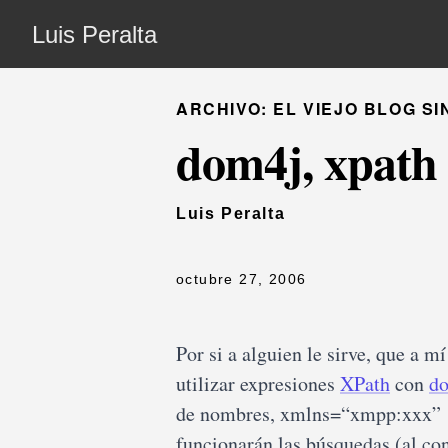
Luis Peralta
ARCHIVO: EL VIEJO BLOG SI
dom4j, xpath
Luis Peralta
octubre 27, 2006
Por si a alguien le sirve, que a
utilizar expresiones
XPath
con
d
de nombres, xmlns=“xmpp:xxx” …)
funcionarán las búsquedas (al co