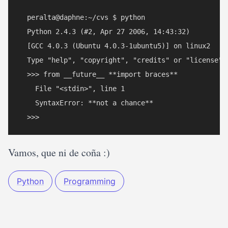
  peralta@daphne:~/cvs $ python

  Python 2.4.3 (#2, Apr 27 2006, 14:43:32)

  [GCC 4.0.3 (Ubuntu 4.0.3-1ubuntu5)] on linux2

  Type "help", "copyright", "credits" or "license" f
  >>> from __future__ **import braces**

    File "<stdin>", line 1

    SyntaxError: **not a chance**

Vamos, que ni de coña :)
Python
Programming