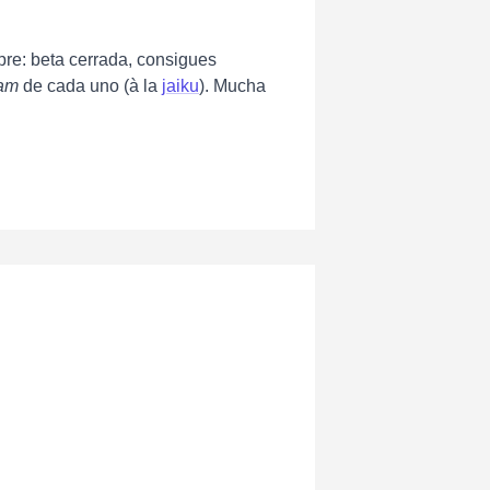
pre: beta cerrada, consigues
eam
de cada uno (à la
jaiku
). Mucha