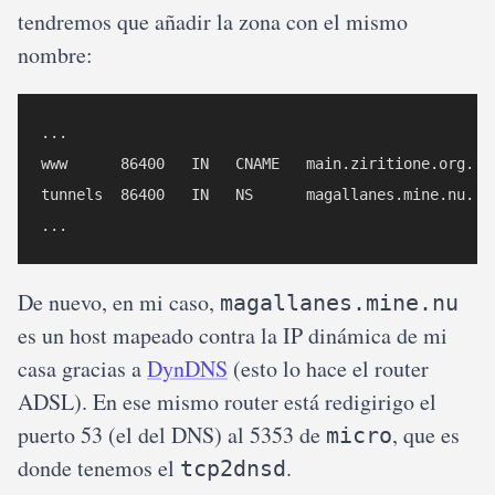
tendremos que añadir la zona con el mismo
nombre:
...

www      86400   IN   CNAME   main.ziritione.org.

tunnels  86400   IN   NS      magallanes.mine.nu.

De nuevo, en mi caso,
magallanes.mine.nu
es un host mapeado contra la IP dinámica de mi
casa gracias a
DynDNS
(esto lo hace el router
ADSL). En ese mismo router está redigirigo el
puerto 53 (el del DNS) al 5353 de
, que es
micro
donde tenemos el
.
tcp2dnsd