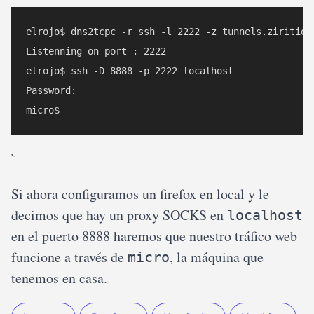
elrojo$ dns2tcpc -r ssh -l 2222 -z tunnels.ziritione
Listenning on port : 2222

elrojo$ ssh -D 8888 -p 2222 localhost

Password:

`
Si ahora configuramos un firefox en local y le
decimos que hay un proxy SOCKS en
localhost
en el puerto 8888 haremos que nuestro tráfico web
funcione a través de
, la máquina que
micro
tenemos en casa.