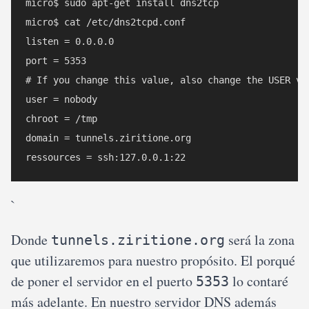
micro$ sudo apt-get install dns2tcp

micro$ cat /etc/dns2tcpd.conf

listen = 0.0.0.0

port = 5353

# If you change this value, also change the USER var
user = nobody

chroot = /tmp

domain = tunnels.ziritione.org

`
Donde
será la zona
tunnels.ziritione.org
que utilizaremos para nuestro propósito. El porqué
de poner el servidor en el puerto
lo contaré
5353
más adelante. En nuestro servidor DNS además