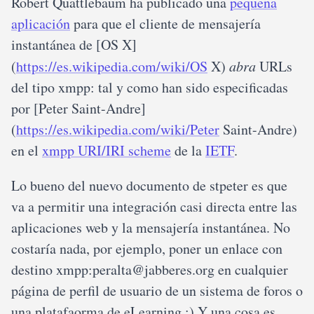
Robert Quattlebaum ha publicado una
pequeña
aplicación
para que el cliente de mensajería
instantánea de [OS X]
(
https://es.wikipedia.com/wiki/OS
X)
abra
URLs
del tipo xmpp: tal y como han sido especificadas
por [Peter Saint-Andre]
(
https://es.wikipedia.com/wiki/Peter
Saint-Andre)
en el
xmpp URI/IRI scheme
de la
IETF
.
Lo bueno del nuevo documento de stpeter es que
va a permitir una integración casi directa entre las
aplicaciones web y la mensajería instantánea. No
costaría nada, por ejemplo, poner un enlace con
destino xmpp:peralta@jabberes.org en cualquier
página de perfil de usuario de un sistema de foros o
una platafaorma de eLearning ;) Y una cosa es