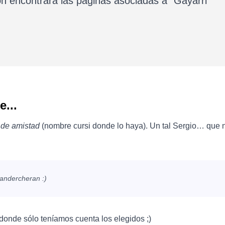
ón encontrará las páginas asociadas a “Gayarri”
e...
d de amistad
(nombre cursi donde lo haya). Un tal Sergio… que 
n andercheran :)
onde sólo teníamos cuenta los elegidos ;)