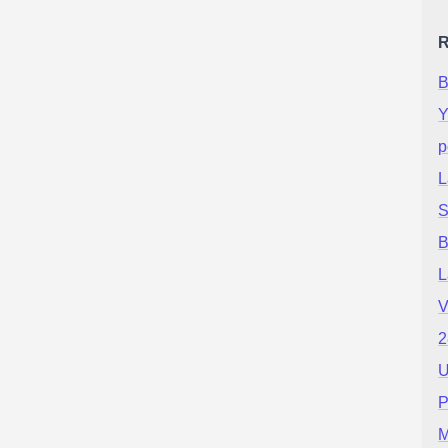
R
B
Y
p
L
S
B
L
V
2
U
P
M