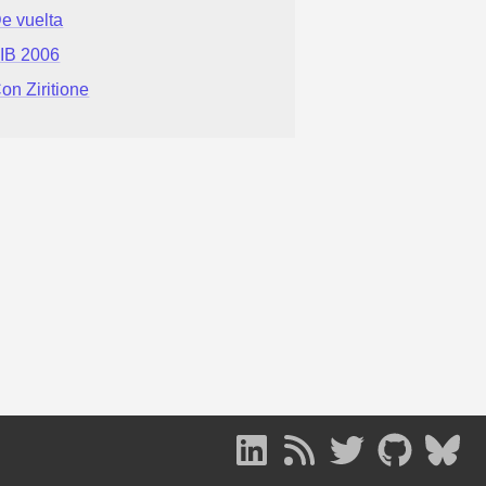
e vuelta
IB 2006
on Ziritione